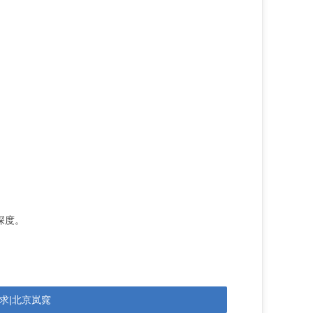
深度。
求|北京岚窕