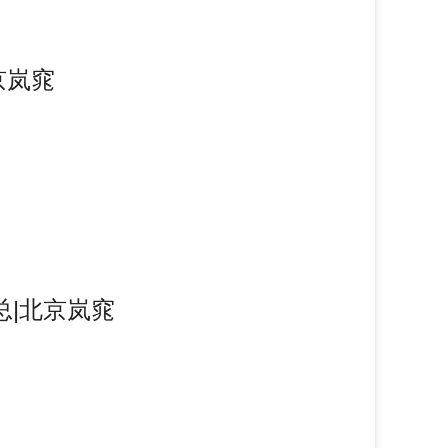
京岚窕
|北京岚窕