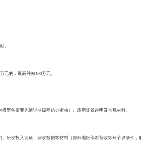
。
励。
万元的，最高补贴
万元。
100
大模型备案要先通过省级网信办审核
）
、应用场景说明及合规材料。
明、研发投入凭证、营收数据等材料
（
部分地区部对营收等环节设条件，