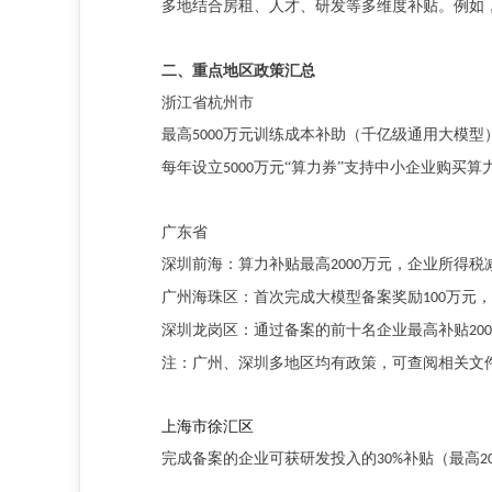
多地结合房租、人才、研发等多维度补贴。例如
二、重点地区政策汇总
浙江省杭州市
最高
万元训练成本补助（千亿级通用大模型
5000
每年设立
万元“算力券”支持中小企业购买算
5000
广东省
深圳前海：算力补贴最高
万元，企业所得税
2000
广州海珠区：首次完成大模型备案奖励
万元，
100
深圳龙岗区：通过备案的前十名企业最高补贴
200
注：广州、深圳多地区均有政策，可查阅相关文
上海市徐汇区
完成备案的企业可获研发投入的
补贴（最高
30%
2