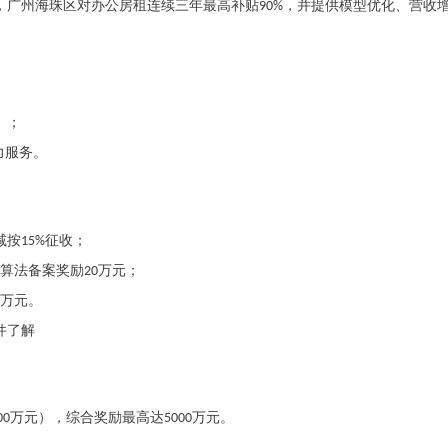
，广州海珠区对办公房租连续三年最高补贴
，并提供模型优化、营收
90%
）；
力服务。
减按
征收；
15%
算法备案奖励
万元；
20
万元。
件了解
万元），综合奖励最高达
万元。
00
5000